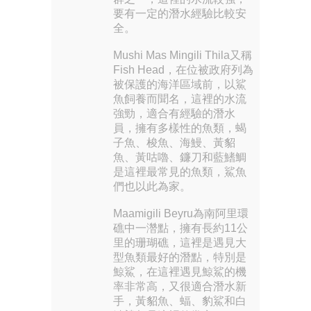
要有一定的潛水經驗比較安
全。
Mushi Mas Mingili Thila又稱
Fish Head，在位被政府列為
被保護的海洋區域前，以鯊
魚飼養而聞名，這裡的水流
強勁，適合有經驗的潛水
員，擁有多樣性的魚類，蝎
子魚、梭魚、海鰻、黃貂
魚、黃咕嚕、鐮刀和藍鰭鯛
是這裡最常見的魚類，鯊魚
們也以此為家。
Maamigili Beyru為南阿里環
礁中一濳點，擁有長約11公
里的珊瑚礁，這裡是遇見大
型魚類最好的潛點，特別是
鯨鯊，在這裡遇見鯨鯊的機
率非常高，又很適合潛水新
手，黃貂魚、蝠、豹鯊和白