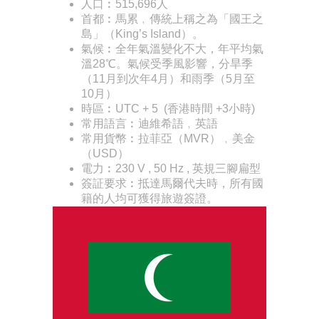
人口︰515,696人
首都︰馬累﹐傳統上稱之為「國王之
島」（King’s Island）。
氣候︰全年氣溫變化不大，年平均氣
溫28℃。氣候受季風影響，分旱季
（11月到次年4月）和雨季（5月至
10月）
時區︰UTC + 5 (香港時間 +3小時)
常用語言︰迪維希語﹐英語
常用貨幣︰拉菲亞（MVR）﹐美金
（USD）
電力︰230 V , 50 Hz , 英規三腳扁型
簽証要求︰抵達馬爾代夫時，所有國
籍的人均可獲得旅遊簽證。