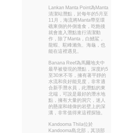
Lankan Manta Point為Manta
清潔站潛點，於每年的5月至
11月，海流將Manta帶至環
礁東側的外側進食，吃飽後
就會進入潛點進行清潔動
作，除了Manta，白鰭鯊，
龍蝦、駝峰瀨魚、海龜，也
能在這裡遇見。
Banana Reef為馬爾地夫中
最早被發現的潛點，深度約5
至30米不等，擁有著平靜的
水流和良好能見度，非常適
合新手潛水員，此潛點的東
北端，可說是最好的潛水地
點，擁有大量的洞穴，迷人
的懸崖和雄偉的岩壁上的深
溝，非常值得來這裡探險。
Kandooma Thila位於
Kandooma島北部，其頂部