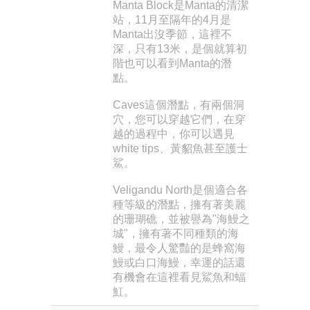
Manta Block是Manta的清潔
站，11月至隔年的4月是
Manta出沒季節，這裡不
深，只有13米，是個就算初
階也可以看到Manta的潛
點。
Caves這個潛點，有兩個洞
穴，您可以穿越它們，在穿
越的過程中，你可以遇見
white tips、黃貂魚甚至護士
鯊。
Veligandu North是個適合各
種等級的潛點，擁有著美麗
的珊瑚礁，並被譽為"海鰻之
城"，擁有著不同種類的海
鰻，最令人驚豔的是蜂窩海
鰻或白口海鰻，幸運的話還
有機會在這裡看見鯊魚和蝠
魟。