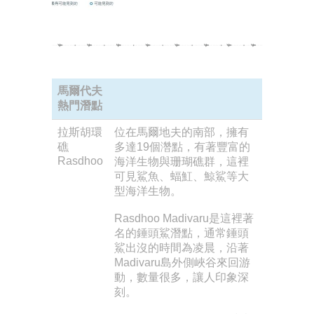
馬爾代夫
熱門潛點
拉斯胡環
位在馬爾地夫的南部，擁有
礁
多達19個濳點，有著豐富的
Rasdhoo
海洋生物與珊瑚礁群，這裡
可見鯊魚、蝠魟、鯨鯊等大
型海洋生物。
Rasdhoo Madivaru是這裡著
名的錘頭鯊潛點，通常錘頭
鯊出沒的時間為凌晨，沿著
Madivaru島外側峽谷來回游
動，數量很多，讓人印象深
刻。