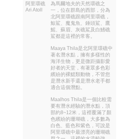
阿里環礁
為馬爾地夫的天然環礁之
Ari Atoll
一，位在群島的西部，分為
北阿里環礁跟南阿里環礁，
鯨鯊、魔鬼魚、錘頭鯊、鷹
鰩、蘇眉、灰礁鯊及白鰭礁
鯊都是這裡的常客。
Maaya Thila是北阿里環礁中
著名潛水點，擁有多樣性的
海洋生物，更是微距攝影愛
好者的天堂，有著眾多色彩
繽紛的裸鰓類動物，不管您
是潛水新手還是潛水老手都
適合這個潛點。
Maalhos Thila是一個比較需
要有潛水經驗的潛水點，頂
部約8~12米，這裡覆滿了顏
色繽紛的珊瑚礁，大多數為
白色、藍色和紫色，可說是
阿里環礁中最漂亮的珊瑚礁
群之一，這裡的水流較強，