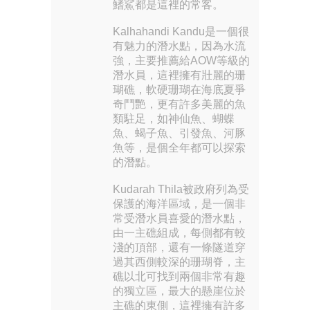
鰭鯊都是這裡的常客。
Kalhahandi Kandu是一個很
有魅力的潛水點，因為水流
強，主要推薦給AOW等級的
潛水員，這裡擁有壯麗的珊
瑚礁，軟硬珊瑚在海底夏爭
奇鬥艷，更有許多美麗的魚
類駐足，如神仙魚、蝴蝶
魚、蝎子魚、引發魚、河豚
魚等，是個全年都可以探索
的潛點。
Kudarah Thila被政府列為受
保護的海洋區域，是一個非
常受潛水員喜愛的潛水點，
由一主礁組成，每側都有較
淺的頂部，還有一條隧道穿
過其西側較深的珊瑚脊，主
礁以北可找到兩個非常有趣
的獨立區，最大的懸崖位於
主礁的東側，這裡擁有許多