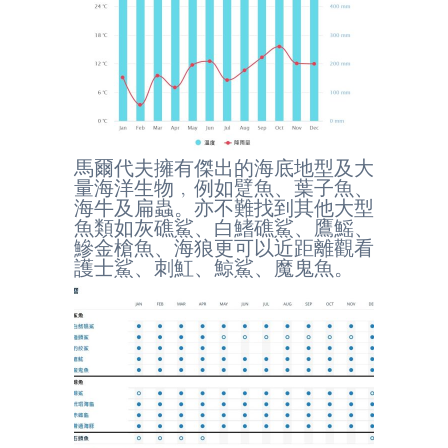
馬爾代夫擁有傑出的海底地型及大
量海洋生物﹐例如躄魚、葉子魚、
海牛及扁蟲。亦不難找到其他大型
魚類如灰礁鯊、白鰭礁鯊、鷹鰩、
鰺金槍魚、海狼更可以近距離觀看
護士鯊、刺魟、鯨鯊、魔鬼魚。