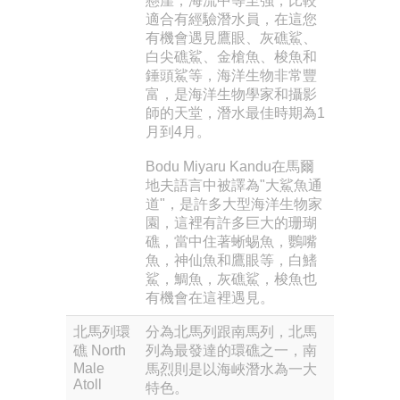
懸崖，海流中等至強，比較
適合有經驗潛水員，在這您
有機會遇見鷹眼、灰礁鯊、
白尖礁鯊、金槍魚、梭魚和
錘頭鯊等，海洋生物非常豐
富，是海洋生物學家和攝影
師的天堂，潛水最佳時期為1
月到4月。
Bodu Miyaru Kandu在馬爾
地夫語言中被譯為"大鯊魚通
道"，是許多大型海洋生物家
園，這裡有許多巨大的珊瑚
礁，當中住著蜥蜴魚，鸚嘴
魚，神仙魚和鷹眼等，白鰭
鯊，鯛魚，灰礁鯊，梭魚也
有機會在這裡遇見。
北馬列環
分為北馬列跟南馬列，北馬
礁 North
列為最發達的環礁之一，南
Male
馬烈則是以海峽潛水為一大
Atoll
特色。