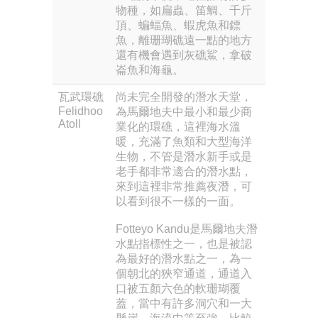
物種，如扁蟲、笛鯛、千斤
頂、蝙蝠魚、蝦虎魚和鏢
魚，離珊瑚礁遠一點的地方
還有機會遇到灰礁鯊，拿破
崙魚和海龜。
瓦武環礁
尚未完全開發的潛水天堂，
Felidhoo
為馬爾地夫中最小和最少商
Atoll
業化的環礁，這裡海水溫
暖，充滿了魚類和大型海洋
生物，不管是潛水新手或是
老手都非常適合的潛水點，
來到這裡非常推薦夜潛，可
以看到很不一樣的一面。
Fotteyo Kandu是馬爾地夫潛
水點指標性之一，也是被認
為最好的潛水點之一，為一
個朝北的狹窄通道，通道入
口被五顏六色的軟珊瑚覆
蓋，當中有許多洞穴和一大