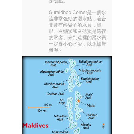
探險點。
Guraidhoo Corner是一個水
流非常強勁的潛水點，適合
非常有經驗的潛水員，鷹
眼、白鰭鯊和灰礁鯊是這裡
的常客。來到這裡的潛水員
一定要小心水流，以免被帶
離喔~