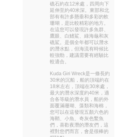
礁石約在12米處，四周向下
延伸至約40米深。東部和北
部有有許多懸垂和多彩的軟
珊瑚，是比較精彩的地方。
在這您可以發現許多魚群、
鷹眼、白鰭鯊、綠海龜和灰
礁鯊。是個全年都可以潛水
的潛水點，但海流有時候比
較強勁，建議需要有經驗比
較適合。
Kuda Giri Wreck是一條長約
30米的沉船，船的頂端約在
18米左右，頂端在30米處，
最大的潛水深度約40米，適
合各等級的潛水員，船的外
面覆滿珊瑚、藻類和海棉，
您可以在這發現五顏六色的
海鞘、小魚、奇灰色鱉魚
們，喜歡夜潛的潛友們，這
裡對您們而言，會是很棒的