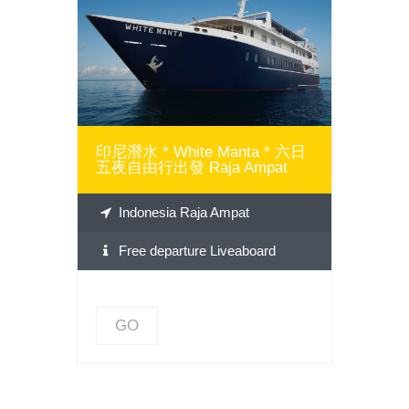
GO
印尼潛水 * White Manta * 六日
五夜自由行出發 Raja Ampat
Indonesia Raja Ampat
Free departure Liveaboard
GO