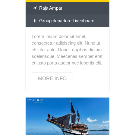
Raja Ampat
Group departure Liveaboard
Lorem ipsum dolor sit amet,
consectetur adipiscing elit. Nunc ut
efficitur ante. Donec dapibus dictum
scelerisque. Maecenas semper erat
et justo porta auctor nec lobortis elit.
MORE INFO
GO