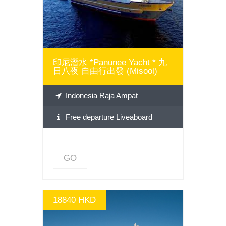
印尼潛水 *Panunee Yacht * 九
日八夜 自由行出發 (Misool)
Indonesia Raja Ampat
Free departure Liveaboard
GO
18840 HKD