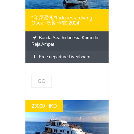
*印尼潛水*Indonesia diving
Oscar 奧斯卡號 2024
Banda Sea Indonesia Komodo
Raja Ampat
Free departure Liveaboard
GO
23000 HKD
GO