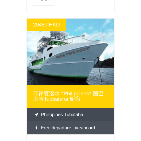
20480 HKD
GO
菲律賓潛水 *Philippines* 圖巴
塔哈Tubbataha 船宿
Philippines Tubataha
Free departure Liveaboard