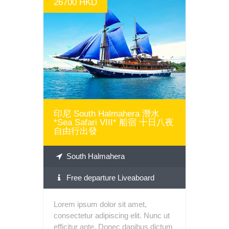
26700 HKD
MORE INFO
印尼 South Halmahera 潛水
*Sea Safari VIII* 船宿 十日八夜
自由行出發
South Halmahera
Free departure Liveaboard
Lorem ipsum dolor sit amet,
consectetur adipiscing elit. Nunc ut
efficitur ante. Donec dapibus dictum