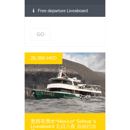
Free departure Liveaboard
GO
26,390 HKD
GO
墨西哥潛水*Mexico* Solmar V
Liveaboard 九日八夜 自由行出