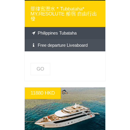
菲律賓潛水 * Tubbataha*
MY.RESOLUTE 船宿 自由行出
發
Philippines Tubataha
Free departure Liveaboard
GO
11880 HKD
GO