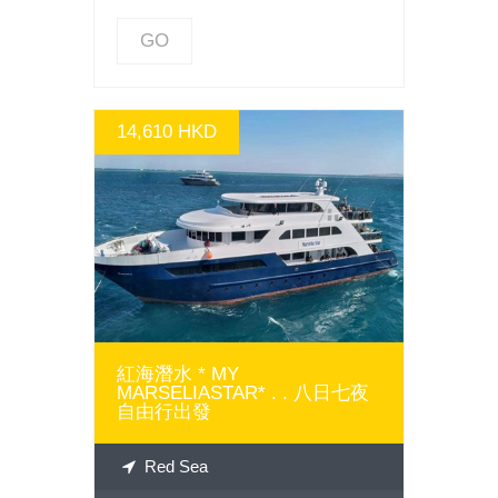
GO
14,610 HKD
GO
紅海潛水 * MY
MARSELIASTAR* . . 八日七夜
自由行出發
Red Sea