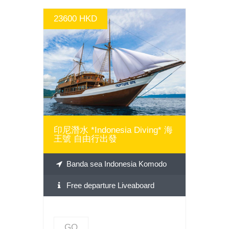
23600 HKD
GO
印尼潛水 *Indonesia Diving* 海
王號 自由行出發
Banda sea Indonesia Komodo
Free departure Liveaboard
GO