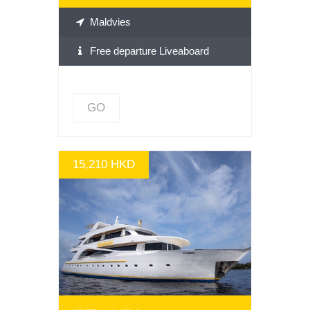
Maldvies
Free departure Liveaboard
GO
15,210 HKD
GO