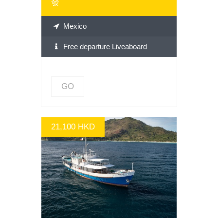
發
Mexico
Free departure Liveaboard
GO
21,100 HKD
GO