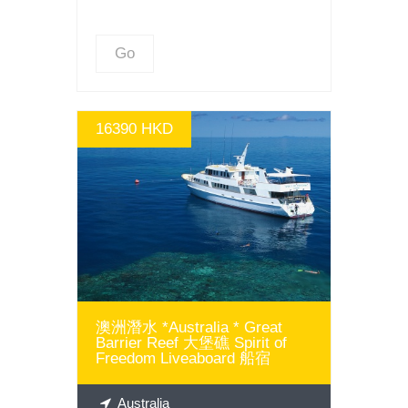
Go
16390 HKD
GO
澳洲潛水 *Australia * Great
Barrier Reef 大堡礁 Spirit of
Freedom Liveaboard 船宿
Australia