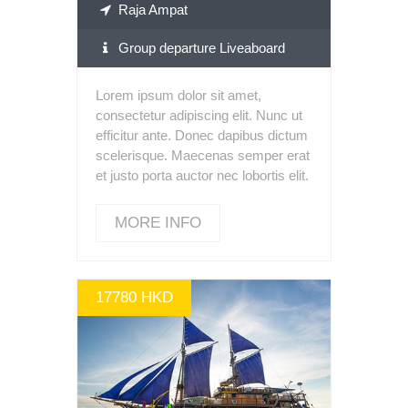
Raja Ampat
Group departure Liveaboard
Lorem ipsum dolor sit amet,
consectetur adipiscing elit. Nunc ut
efficitur ante. Donec dapibus dictum
scelerisque. Maecenas semper erat
et justo porta auctor nec lobortis elit.
MORE INFO
17780 HKD
GO