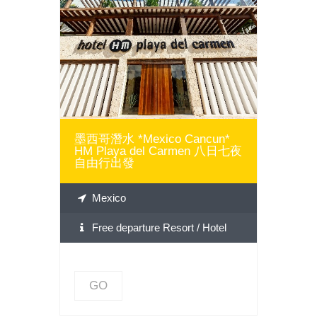
GO
墨西哥潛水 *Mexico Cancun*
HM Playa del Carmen 八日七夜
自由行出發
Mexico
Free departure Resort / Hotel
GO