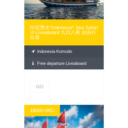
印尼潛水*Indonesia* Sea Safari
VI Liveaboard 九日八夜 自由行
出發
Indonesia Komodo
Free departure Liveaboard
GO
18000 HKD