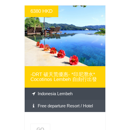
6380 HKD
GO
-DRT 破天荒優惠- *印尼潛水*
Cocotinos Lembeh 自由行出發
Indonesia Lembeh
Free departure Resort / Hotel
GO