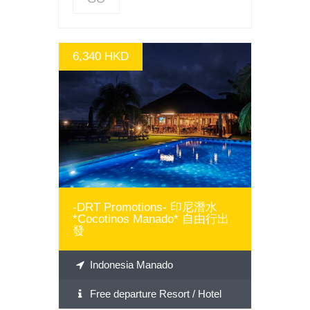
6,340 HKD
Go
-DRT Promotions- 印尼潛水
*Cocotinos Manado* 自由行出
發
Indonesia Manado
Free departure Resort / Hotel