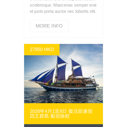
scelerisque. Maecenas semper erat
et justo porta auctor nec lobortis elit.
MORE INFO
27950 HKD
MORE INFO
2026年4月1至8日 復活節連假
四王群島 船宿旅程