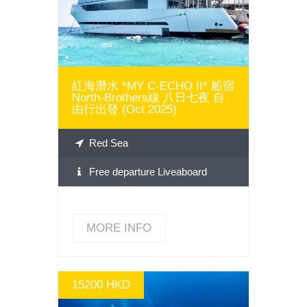
紅海潛水 *MY C-ECHO II* 船宿
North-Brothers線 八日七夜 自
由行出發 (Oct 2025)
Red Sea
Free departure Liveaboard
MORE INFO
15200 HKD