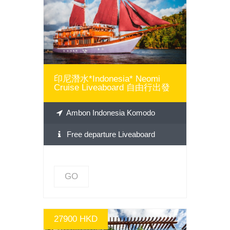
GO
印尼潛水*Indonesia* Neomi
Cruise Liveaboard 自由行出發
Ambon Indonesia Komodo
Free departure Liveaboard
GO
27900 HKD