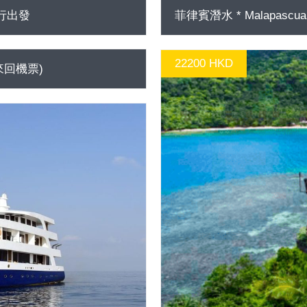
由行出發
菲律賓潛水 * Malapascu
22200 HKD
包來回機票)