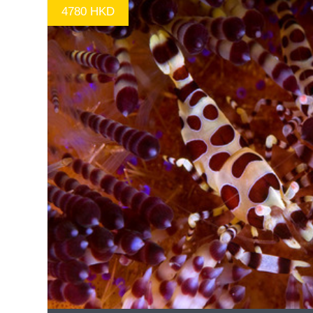
4780 HKD
GO