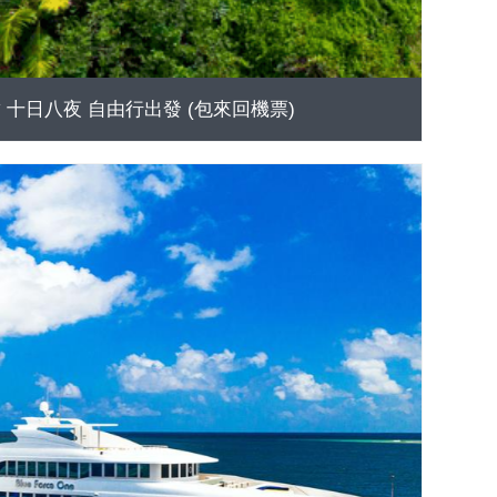
land* 十日八夜 自由行出發 (包來回機票)
GO