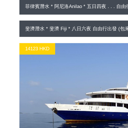
菲律賓潛水 * 阿尼洛Anilao * 五日四夜 . . . 自
15790 HKD
GO
斐濟潛水 * 斐濟 Fiji * 八日六夜 自由行出發 (
14123 HKD
GO