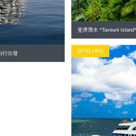
斐濟潛水 *Taveuni Is
18761 HKD
. 自由行出發