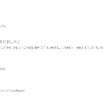
sis.
餐點和小吃）
resh coffee, tea on diving day (Thai and European meals and snacks)
long.
et airport/hotel.