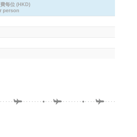
每位 (HKD)
r person