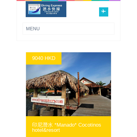
9040 HKD
GO
印尼潛水 *Manado* Cocotinos
hotel&resort